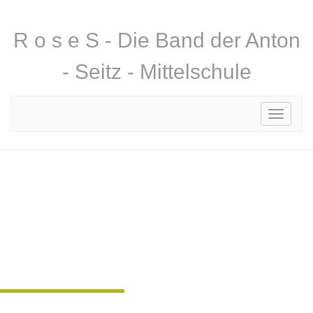
R o s e S - Die Band der Anton
- Seitz - Mittelschule
Toggle
navigati