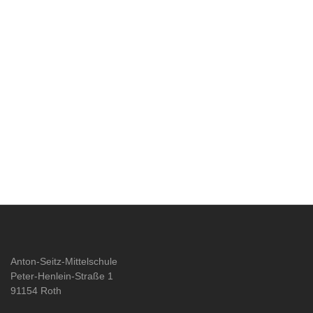
Anton-Seitz-Mittelschule
Peter-Henlein-Straße 1
91154 Roth