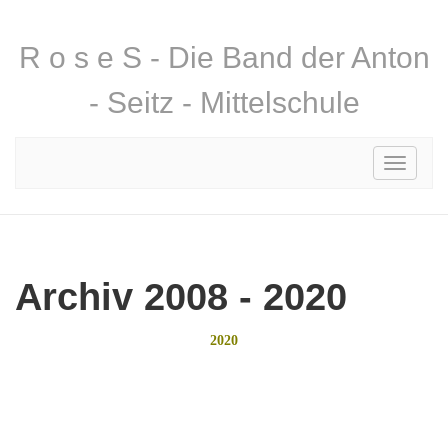
R o s e S - Die Band der Anton
- Seitz - Mittelschule
Toggle
navigati
Archiv 2008 - 2020
2020