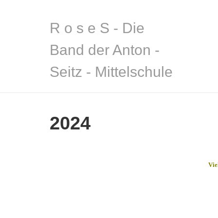
R o s e S - Die
Band der Anton -
Seitz - Mittelschule
2024
Vie