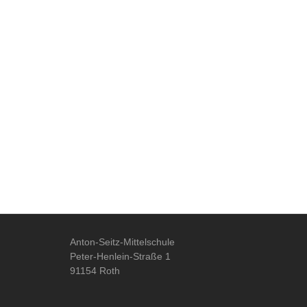
Anton-Seitz-Mittelschule
Peter-Henlein-Straße 1
91154 Roth