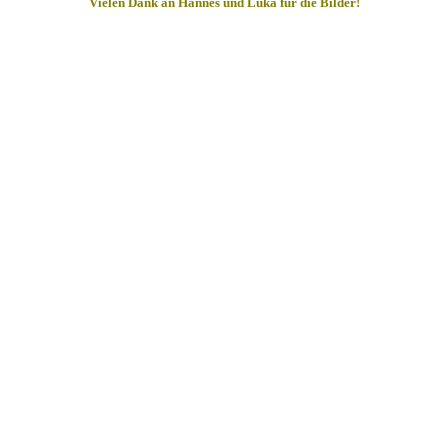
Vielen Dank an Hannes und Luka für die Bilder!